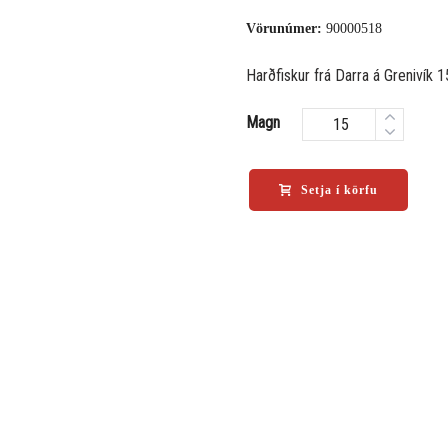
Vörunúmer:
90000518
Harðfiskur frá Darra á Grenivík 1
Magn
Setja í körfu