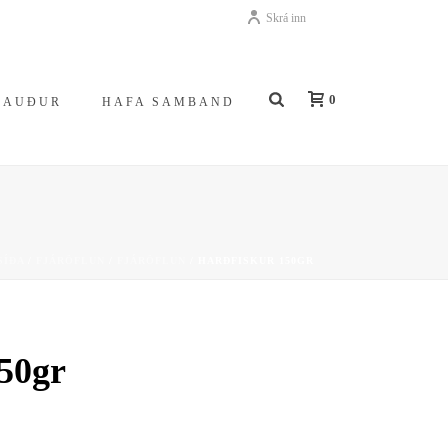
Skrá inn
0
NAUÐUR
HAFA SAMBAND
SÍÐA
/
FJÁRÖFLUN
/
FJÁRÖFLUN
/ HARÐFISKUR 150GR
50gr