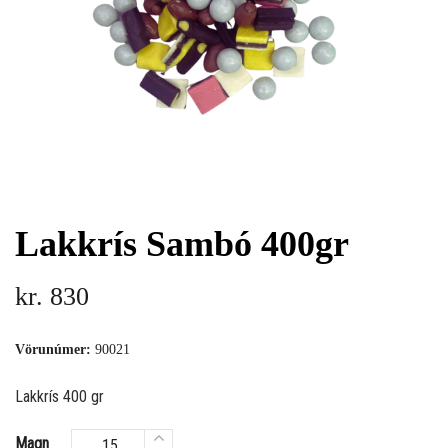
Lakkrís Sambó 400gr
kr.
830
Vörunúmer:
90021
Lakkrís 400 gr
Magn